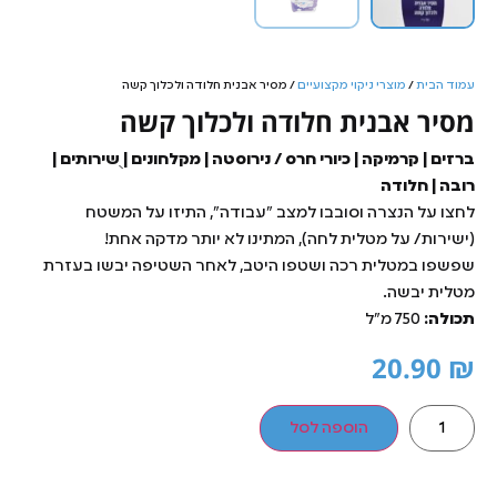
עמוד הבית
/
מוצרי ניקוי מקצועיים
/ מסיר אבנית חלודה ולכלוך קשה
מסיר אבנית חלודה ולכלוך קשה
ברזים | קרמיקה | כיורי חרס / נירוסטה | מקלחונים | ֻשירותים |
רובה | חלודה
לחצו על הנצרה וסובבו למצב "עבודה", התיזו על המשטח
(ישירות/ על מטלית לחה), המתינו לא יותר מדקה אחת!
שפשפו במטלית רכה ושטפו היטב, לאחר השטיפה יבשו בעזרת
מטלית יבשה.
תכולה:
750 מ"ל
20.90
₪
הוספה לסל