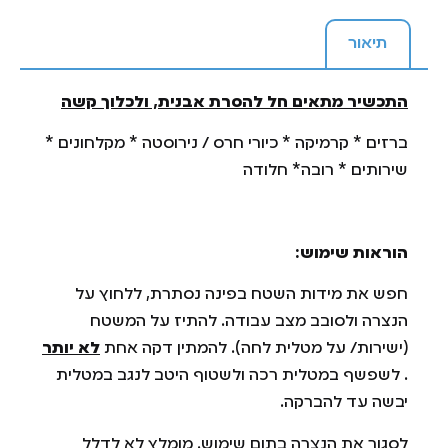
תיאור
התכשיר מתאים חל להסרת אבנית, ולכלוך קשה
ברזים * קרמיקה * כיורי חרס / נירוסטה * מקלחונים *
שירותים * רובה* חלודה
הוראות שימוש:
חפש את מידות השטח בפינה נסתרת, ללחוץ על
הנצרה ולסובב מצב עבודה. להתיז על המשטח
(ישירות/ על מטלית לחה). להמתין דקה אחת
לא יותר
. לשפשף במטלית רכה ולשטוף היטב לנגב במטלית
יבשה עד להברקה.
לסגור את הנצרה בתום שימוש. מומלץ לא לדלל