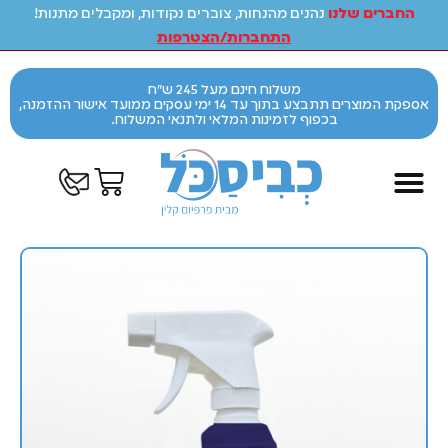
החברים שלנו
נהנים מהנחות, צוברים נקודות, ומקבלים מתנות!
התחברות/הצטרפות
משלוח חינם מעל 245 ש"ח
אספקת המוצרים תתבצע בתוך עד 14 ימי עסקים ממועד אישור ההזמנה,
בכפוף לזמינות המלאי ולתנאי המשלוח.