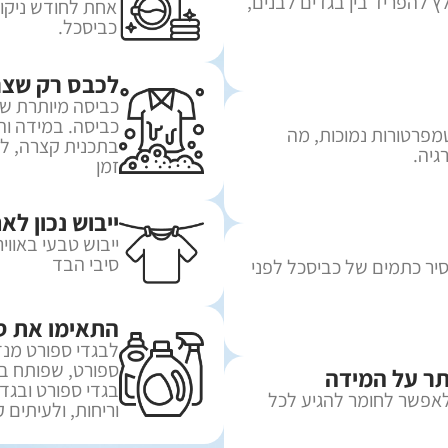
 להפריד בין בגדים לבנים,
אחת לחודש ניקוי
כביסכל.
לכבס רק שצר
כביסה מיותרת ש
כביסה. במידה וה
מפרטורות נמוכות, מה
בתכנית קצרה, לי
גיה.
זמן
ייבוש נכון ל
ייבוש טבעי באוו
סיבי הבד
ר כתמים של כביסכל לפני
התאימו את סו
לבגדי ספורט מנ
ספורט, שפותח במ
תר על המידה
בגדי ספורט ובגדי
לאפשר לחומר להגיע לכל
וריחות, ולעיתים