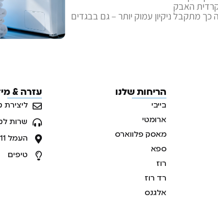
קרדית האבק
 כך מתקבל ניקיון עמוק יותר – גם בבגדים
הריחות שלנו
עזרה & מי
בייבי
ליצירת ק
ארומטי
שרות לק
מאסק פלווארס
העמל 11, ראש העין, ישראל
ספא
טיפים
רוז
רד רוז
אלגנס