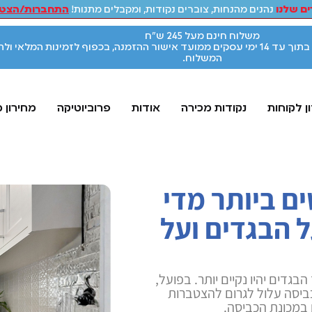
ם שלנו
נהנים מהנחות, צוברים נקודות, ומקבלים מתנות!
התחברות/הצטר
משלוח חינם מעל 245 ש"ח
אספקת המוצרים תתבצע בתוך עד 14 ימי עסקים ממועד אישור ההזמנה, בכפוף לזמינות המלאי ו
המשלוח.
ן לקוחות
נקודות מכירה
אודות
פרוביוטיקה
מחירון 
ם ביותר מדי
 הבגדים ועל
בגדים יהיו נקיים יותר. בפועל,
ביסה עלול לגרום להצטברות
 במכונת הכביסה.