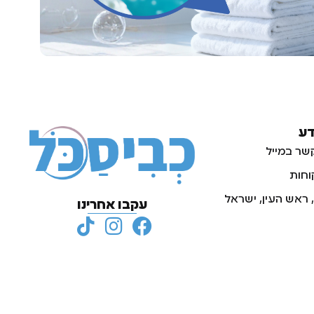
דע
שר במייל
וחות
עקבו אחרינו