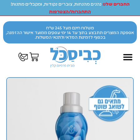
החברים שלנו
נהנים מהנחות, צוברים נקודות, ומקבלים מתנות!
התחברות/הצטרפות
משלוח חינם מעל 245 ש"ח
אספקת המוצרים תתבצע בתוך עד 14 ימי עסקים ממועד אישור ההזמנה,
בכפוף לזמינות המלאי ולתנאי המשלוח.