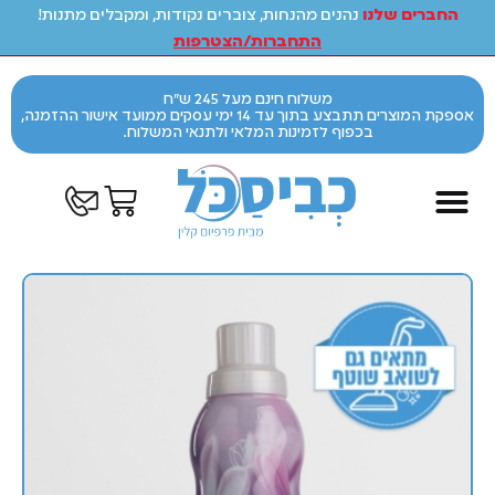
החברים שלנו
נהנים מהנחות, צוברים נקודות, ומקבלים מתנות!
התחברות/הצטרפות
משלוח חינם מעל 245 ש"ח
אספקת המוצרים תתבצע בתוך עד 14 ימי עסקים ממועד אישור ההזמנה,
בכפוף לזמינות המלאי ולתנאי המשלוח.