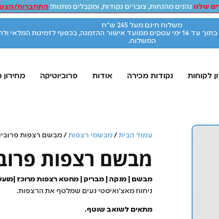
ם שלנו
נהנים מהנחות, צוברים נקודות, ומקבלים מתנות!
התחברות/הצטר
משלוח חינם מעל 245 ש"ח
אספקת המוצרים תתבצע בתוך עד 14 ימי עסקים ממועד אישור ההזמנה, בכפוף לזמינות המלאי ו
המשלוח.
ן לקוחות
נקודות מכירה
אודות
פרוביוטיקה
מחירון 
עמוד הבית
/
מבשמי רצפות
/ מבשם רצפות פרוביו
מבשם רצפות פרובי
מבשם | מנקה | מבריק | מחטא רצפות מרוכז |מוע
ניחוח מאצ'ואיסטי נעים שמלטף את הרצפות.
מתאים לשואב שוטף.