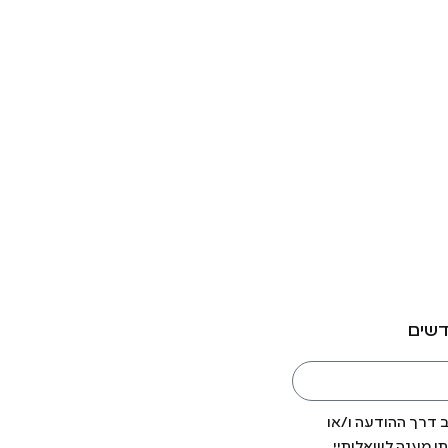
דשים
ב דרך ההודעה ו/או
ן מענה לשאלותיי,