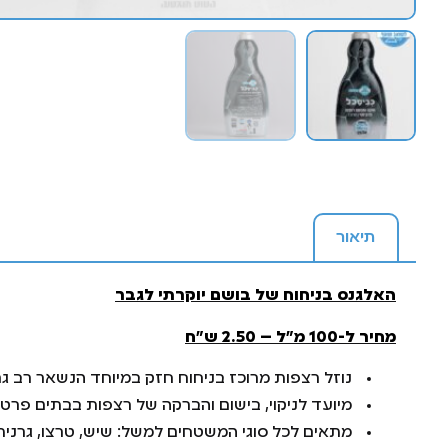
תיאור
האלגנס בניחוח של בושם יוקרתי לגבר
מחיר ל-100 מ”ל – 2.50 ש”ח
נוזל רצפות מרוכז בניחוח חזק במיוחד הנשאר רב ג
מיועד לניקוי, בישום והברקה של רצפות בבתים פרטיים
מתאים לכל סוגי המשטחים למשל: שיש, טרצו, גרנית פורצלן, קרמיקה ו-PVC , שומ