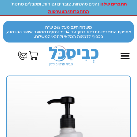
החברים שלנו
נהנים מהנחות, צוברים נקודות, ומקבלים מתנות!
התחברות/הצטרפות
משלוח חינם מעל 245 ש"ח
אספקת המוצרים תתבצע בתוך עד 14 ימי עסקים ממועד אישור ההזמנה,
בכפוף לזמינות המלאי ולתנאי המשלוח.