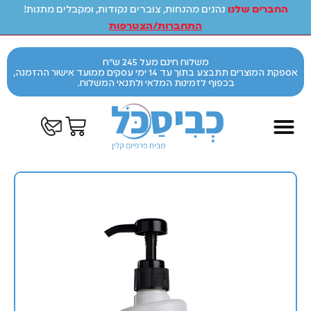
החברים שלנו
נהנים מהנחות, צוברים נקודות, ומקבלים מתנות!
התחברות/הצטרפות
משלוח חינם מעל 245 ש"ח
אספקת המוצרים תתבצע בתוך עד 14 ימי עסקים ממועד אישור ההזמנה,
בכפוף לזמינות המלאי ולתנאי המשלוח.