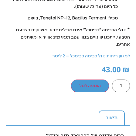
כל היום (עד 72 שעות!).
מכיל: Tergitol NP-12, Bacillus Ferment, בושם.
* נוזלי הכביסה "כביסכל" אינם מכילים צבע ומשווקים בצבעם
הטבעי. ייתכנו שינויים בגוון עקב תנאי מזג אוויר או משתנים
אחרים.
למגוון ריחות נוזל כביסה כביסכל – 2 ליטר
43.00
₪
הוספה לסל
תיאור
הריח אלגנס של הכביסכל חזר ובגדול.