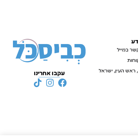
דע
שר במייל
וחות
עקבו אחרינו