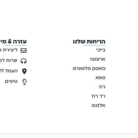
הריחות שלנו
עזרה & מי
בייבי
ליצירת ק
ארומטי
שרות לק
מאסק פלווארס
העמל 11, ראש העין, ישראל
ספא
טיפים
רוז
רד רוז
אלגנס