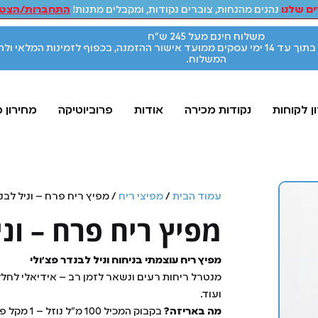
ם שלנו
נהנים מהנחות, צוברים נקודות, ומקבלים מתנות!
התחברות/הצטר
משלוח חינם מעל 245 ש"ח
אספקת המוצרים תתבצע בתוך עד 14 ימי עסקים ממועד אישור ההזמנה, בכפוף לזמינות המלאי ו
המשלוח.
ן לקוחות
נקודות מכירה
אודות
פרוביוטיקה
מחירון 
עמוד הבית
/
מפיצי ריח
/ מפיץ ריח פרח – וניל לבנ
מפיץ ריח פרח – וני
מפיץ ריח עוצמתי בניחוח וניל לבנדר פצ'ולי
מנטרל ריחות רעים ונשאר לזמן רב – אידיאלי לחללי
ועוד.
מה באריזה?
בקבוק המכיל 100 מ"ל נוזל – 1 מקל פייבר עם פרח.