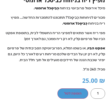
מיכל אירוסול פרוביוטי בניחוח
כְּבִיסָכֹל ארומטי.
מכורים לניחוחות כְּבִיסָכֹל? תתכוננו להתמכרות החדשה… מפיץ
ריח בניחוח
כְּבִיסָכֹל ארומטי.
מפי ריח אשר מתאים למפיצי הריח החשמלי לבית, בתוספת אפקט
הביו של פרפיום קלין, לא רק ריח ממכר, גם לאורך זמן!
אפקט הביו
, או בשמו המלא, הפרוביוטיקה הסביבתית של פרפיום
קלין, לא רק יגן על הבדים שלכם מריחות רעים לאורך כל היום, גם
יפזר שכבת הגנה של חיידקים מועילים אל תוך חלל הבית.
מכיל: 240 מ"ל.
25.00
₪
הוספה לסל