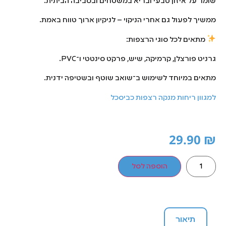
שומר על איזון טבעי ובריא במשטחים ובסביבה הביתית.
ממשיך לפעול גם אחרי הניקוי – לניקיון ארוך טווח באמת.
מתאים לכל סוגי הרצפות:
גרניט פורצלן, קרמיקה, שיש, פרקט סינטטי ו־PVC.
מתאים במיוחד לשימוש ב־שואב שוטף ובשטיפה ידנית.
למגוון ריחות מנקה רצפות כביסכל
29.90
₪
הוספה לסל
תיאור