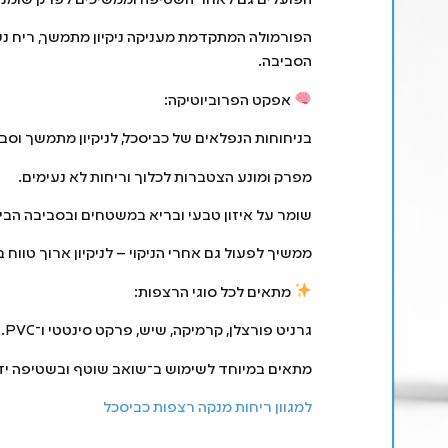
הפועלים גם לאחר השטיפה וממשיכים לפרק שומנים 
הפורמולה המתקדמת מעניקה ניקיון מתמשך, ריח נעי
הסביבה.
אפקט הפרוביוטיקה:
בניחוחות הנפלאים של כביסכל, לניקיון מתמשך וסב
מפרק ומונע הצטברות לכלוך וריחות לא נעימים.
שומר על איזון טבעי ובריא במשטחים ובסביבה הבי
ממשיך לפעול גם אחרי הניקוי – לניקיון ארוך טווח 
מתאים לכל סוגי הרצפות:
גרניט פורצלן, קרמיקה, שיש, פרקט סינטטי ו־PVC.
מתאים במיוחד לשימוש ב־שואב שוטף ובשטיפה ידנ
למגוון ריחות מנקה רצפות כביסכל