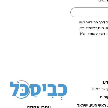
דשים
ב דרך ההודעה ו/או
ן מענה לשאלותיי,
. (שדה אופציונלי)
דע
שר במייל
וחות
עקבו אחרינו