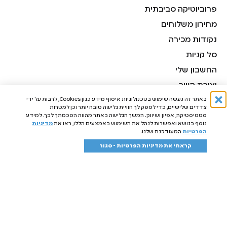
פרוביוטיקה סביבתית
מחירון משלוחים
נקודות מכירה
סל קניות
החשבון שלי
יצירת קשר
באתר זה נעשה שימוש בטכנולוגיות איסוף מידע כגון Cookies, לרבות על ידי
תקנון אתר
צדדים שלישיים, כדי לספק לך חוויית גלישה טובה יותר וכן למטרות
מדיניות פרטיות
סטטיסטיקה, אפיון ושיווק. המשך הגלישה באתר מהווה הסכמתך לכך. למידע
נוסף בנושא ואפשרות לנהל את השימוש באמצעים הללו, ראו את
מדיניות
תקנון מועדון לקוחות
הפרטיות
המעודכנת שלנו.
קראתי את מדיניות הפרטיות - סגור
המוצרים שלנו
מארזים
נוזלי כביסה
מבשמי רצפות
מפיצי ריח