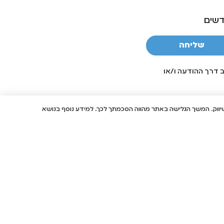
דשים
שליחה
ב דרך ההודעה ו/או
מטרות סטטיסטיקה, אפיון ושיווק. המשך הגלישה באתר מהווה הסכמתך לכך. למידע נוסף בנושא
דע
שר במייל
וחות
עקבו אחרינו