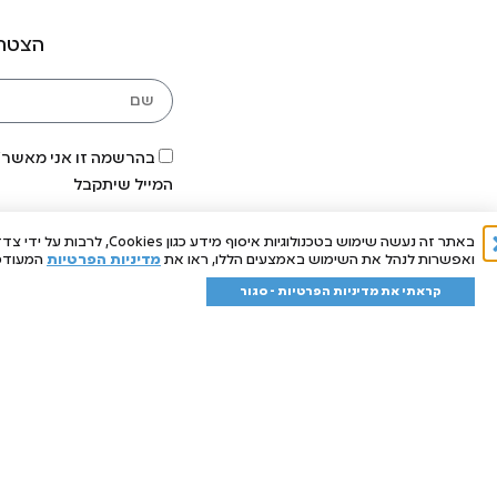
הצטרפ
בהרשמה זו אני מאשר/ת
המייל שיתקבל
באתר זה נעשה שימוש בטכנ
ואפשרות לנהל את השימוש באמצעים הללו, ראו את
מדיניות הפרטיות
המעודכנ
קראתי את מדיניות הפרטיות - סגור
תפריט האתר
המוצרים שלנו
אודות
מארזים
מועדון לקוחות
נוזלי כביסה
פרוביוטיקה סביבתית
מבשמי רצפות
מחירון משלוחים
מפיצי ריח
נקודות מכירה
סל קניות