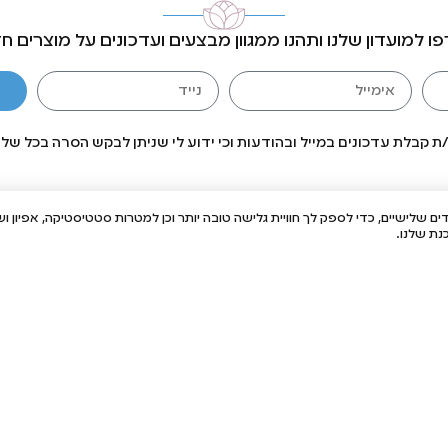
ו למועדון שלנו ותהנו ממגוון מבצעים ועדכונים על מוצרים ח
 קבלת עדכונים במייל ובהודעות וכי ידוע לי שניתן לבקש הסרה בכל של
ולוגיות איסוף מידע כגון Cookies, לרבות על ידי צדדים שלישיים, כדי לספק לך חוויית גלישה טובה יותר וכן ל
ת שלנו.
הריחות שלנו
עזרה & מי
בייבי
ליצירת ק
ארומטי
שרות לק
מאסק פלווארס
העמל 11, ראש העין, ישראל
ספא
טיפים
רוז
רד רוז