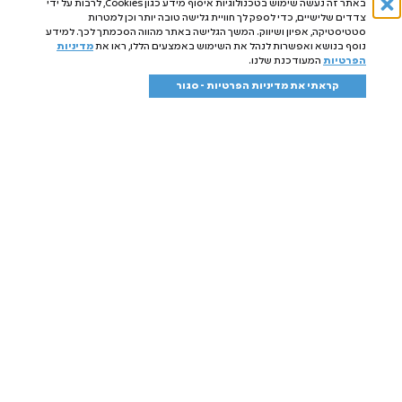
באתר זה נעשה שימוש בטכנולוגיות איסוף מידע כגון Cookies, לרבות על ידי
אודות
צדדים שלישיים, כדי לספק לך חוויית גלישה טובה יותר וכן למטרות
סטטיסטיקה, אפיון ושיווק. המשך הגלישה באתר מהווה הסכמתך לכך. למידע
מועדון לקוחות
נוסף בנושא ואפשרות לנהל את השימוש באמצעים הללו, ראו את
מדיניות
הפרטיות
המעודכנת שלנו.
פרוביוטיקה סביבתית
קראתי את מדיניות הפרטיות - סגור
מחירון משלוחים
נקודות מכירה
סל קניות
החשבון שלי
יצירת קשר
תקנון אתר
מדיניות פרטיות
תקנון מועדון לקוחות
המוצרים שלנו
מארזים
נוזלי כביסה