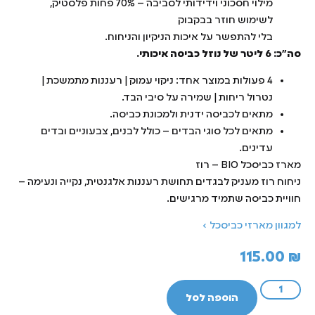
מילוי חסכוני וידידותי לסביבה – 70% פחות פלסטיק,
לשימוש חוזר בבקבוק
בלי להתפשר על איכות הניקיון והניחוח.
סה"כ: 6 ליטר של נוזל כביסה איכותי.
4 פעולות במוצר אחד: ניקוי עמוק | רעננות מתמשכת |
נטרול ריחות | שמירה על סיבי הבד.
מתאים לכביסה ידנית ולמכונת כביסה.
מתאים לכל סוגי הבדים – כולל לבנים, צבעוניים ובדים
עדינים.
מארז כביסכל BIO – רוז
ניחוח רוז מעניק לבגדים תחושת רעננות אלגנטית, נקייה ונעימה –
חוויית כביסה שתמיד מרגישים.
למגוון מארזי כביסכל ›
115.00
₪
הוספה לסל