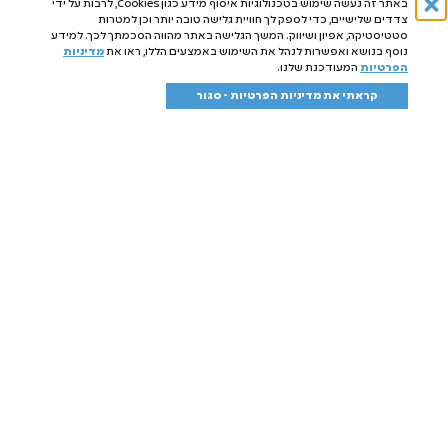
באתר זה נעשה שימוש בטכנולוגיות איסוף מידע כגון Cookies, לרבות על ידי
אודות
צדדים שלישיים, כדי לספק לך חוויית גלישה טובה יותר וכן למטרות
סטטיסטיקה, אפיון ושיווק. המשך הגלישה באתר מהווה הסכמתך לכך. למידע
מועדון לקוחות
נוסף בנושא ואפשרות לנהל את השימוש באמצעים הללו, ראו את
מדיניות
הפרטיות
המעודכנת שלנו.
פרוביוטיקה סביבתית
קראתי את מדיניות הפרטיות - סגור
מחירון משלוחים
נקודות מכירה
סל קניות
החשבון שלי
יצירת קשר
תקנון אתר
מדיניות פרטיות
תקנון מועדון לקוחות
המוצרים שלנו
מארזים
נוזלי כביסה