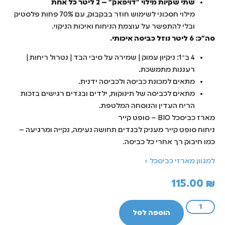
שתי שקיות מילוי "דויפאק" – 2 ליטר כל אחת
מילוי חסכוני לשימוש חוזר בבקבוק, עם 70% פחות פלסטיק
ובלי להתפשר על עוצמת הניחוח ואיכות הניקוי.
סה"כ: 6 ליטר נוזל כביסה איכותי.
4 ב־1: ניקיון עמוק | שמירה על סיבי הבד | נטרול ריחות |
רעננות מתמשכת.
מתאים למכונת כביסה ולכביסה ידנית.
מתאים לכביסה של תינוקות, ילדים ובגדים רגישים בזכות
הריח העדין והנוסחה המלטפת.
מארז כביסכל BIO – סופט קייר
ניחוח סופט קייר מעניק לבגדים תחושה נעימה, נקייה ומרגיעה –
כמו חיבוק רך אחרי כל כביסה.
למגוון מארזי כביסכל ›
115.00
₪
הוספה לסל