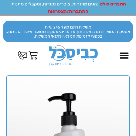
החברים שלנו
נהנים מהנחות, צוברים נקודות, ומקבלים מתנות!
התחברות/הצטרפות
משלוח חינם מעל 245 ש"ח
אספקת המוצרים תתבצע בתוך עד 14 ימי עסקים ממועד אישור ההזמנה,
בכפוף לזמינות המלאי ולתנאי המשלוח.