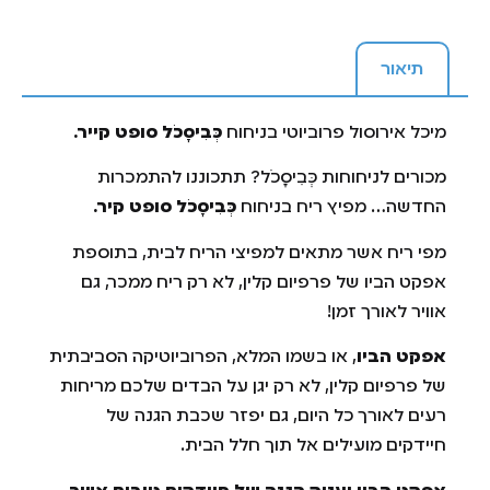
תיאור
מיכל אירוסול פרוביוטי בניחוח
כְּבִיסָכֹל סופט קייר.
מכורים לניחוחות כְּבִיסָכֹל? תתכוננו להתמכרות
החדשה… מפיץ ריח בניחוח
כְּבִיסָכֹל סופט קיר.
מפי ריח אשר מתאים למפיצי הריח לבית, בתוספת
אפקט הביו של פרפיום קלין, לא רק ריח ממכר, גם
אוויר לאורך זמן!
אפקט הביו
, או בשמו המלא, הפרוביוטיקה הסביבתית
של פרפיום קלין, לא רק יגן על הבדים שלכם מריחות
רעים לאורך כל היום, גם יפזר שכבת הגנה של
חיידקים מועילים אל תוך חלל הבית.