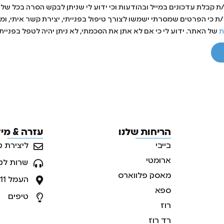
 קבלת עדכונים במייל ובהודעות וכי ידוע לי שניתן לבקש הסרה בכל של
 כי הפרטים שמסרתי ישמשו לצורך טיפול בפנייתי, יצירת קשר איתי, ומת
ת
של האתר. ידוע לי כי אם לא אתן את הסכמתי, לא ניתן יהיה לטפל בפנייתי
הריחות שלנו
עזרה & מי
בייבי
ליצירת ק
ארומטי
שרות לק
מאסק פלווארס
העמל 11, ראש העין, ישראל
ספא
טיפים
רוז
רד רוז