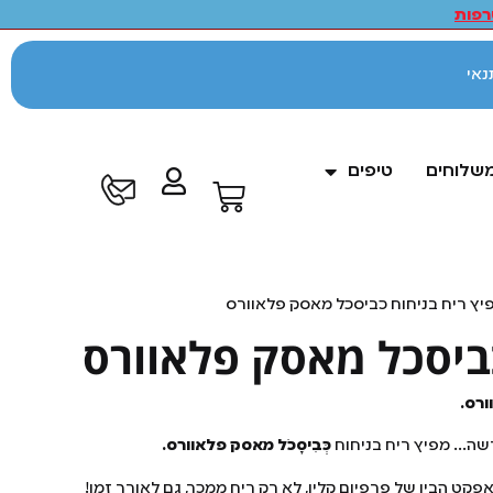
פות
לתנאי
משלוחים
טיפים
יץ ריח בניחוח כביסכל מאסק פלאוורס
כביסכל מאסק פלאוורס
ורס.
חדשה… מפיץ ריח בניחוח
כְּבִיסָכֹל מאסק פלאוורס.
קט הביו של פרפיום קלין, לא רק ריח ממכר, גם לאורך זמן!