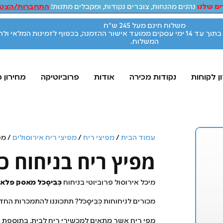
ם שלנו
נהנים מהנחות, צוברים נקודות, ומקבלים מתנות!
התחברות/הצטר
משלוח חינם מעל 245 ש"ח
אספקת המוצרים תתבצע בתוך עד 14 ימי עסקים ממועד אישור ההזמנה, בכפוף לזמינות המלאי ו
המשלוח.
ן לקוחות
נקודות מכירה
אודות
פרוביוטיקה
מחירון 
עמוד הבית
/
מפיצי ריח
/
מפיצי ריח אירוסולים
/ מפ
מפיץ ריח בניחוח 
מיכל אירוסול פרוביוטי בניחוח
כְּבִיסָכֹל מאסק פלאו
מכורים לניחוחות כְּבִיסָכֹל? תתכוננו להתמכרות ה
מפי ריח אשר מתאים למכשירי ריח לבית, בתוספת אפ