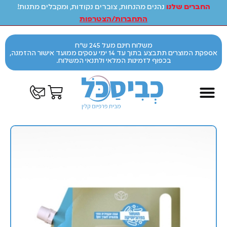
החברים שלנו
נהנים מהנחות, צוברים נקודות, ומקבלים מתנות!
התחברות/הצטרפות
משלוח חינם מעל 245 ש"ח
אספקת המוצרים תתבצע בתוך עד 14 ימי עסקים ממועד אישור ההזמנה,
בכפוף לזמינות המלאי ולתנאי המשלוח.