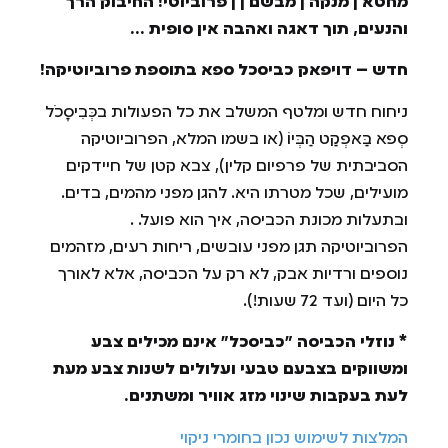
מחטא | מנקה | מבשם | | פרוביוטי! החיבוק הרך
והנעים, תוך דאגה ואהבה אין סופית …
חדש – דויפאק כביסכל ספא בתוספת פרוביוטיקה!
ניחוח חדש ומלטף המשלב את כל הפעולות בכְּבִיסָכֹל
סְפא בַּאפְקַט הַבְּיוֹ (או בשמו המלא, הפרוביוטיקה
הסביבתית של פרפיום קלין), צבא קטן של חיידקים
מועילים, שכל מטרתו היא. להגן מפני מהמים, בדים.
ובתעלות מכונת הכביסה, איך הוא פועל. .
הפרוביוטיקה תגן מפני עובשים, ריחות רעים, מזהמים
נוספים ורדיות אבק, לא רק על הכביסה, אלא לאורך
כל היום (ועד 72 שעות!).
* נוזלי הכביסה "כביסכל" אינם מכילים צבע
ומשווקים בצבעם טבעי ועלולים לשנות צבע מעת
לעת בעקבות שינוי מזג אוויר ומשתנים.
המלצות לשימוש נכון בחומרי ניקוי