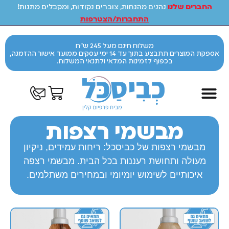
החברים שלנו
נהנים מהנחות, צוברים נקודות, ומקבלים מתנות!
התחברות/הצטרפות
משלוח חינם מעל 245 ש"ח
אספקת המוצרים תתבצע בתוך עד 14 ימי עסקים ממועד אישור ההזמנה,
בכפוף לזמינות המלאי ולתנאי המשלוח.
מבשמי רצפות
מבשמי רצפות של כביסכל: ריחות עמידים, ניקיון
מעולה ותחושת רעננות בכל הבית. מבשמי רצפה
איכותיים לשימוש יומיומי ובמחירים משתלמים.