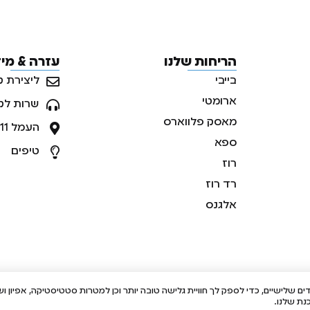
הריחות שלנו
עזרה & מי
בייבי
ליצירת ק
ארומטי
שרות לק
מאסק פלווארס
העמל 11, ראש העין, ישראל
ספא
טיפים
רוז
רד רוז
אלגנס
ולוגיות איסוף מידע כגון Cookies, לרבות על ידי צדדים שלישיים, כדי לספק לך חוויית גלישה טובה יותר וכן ל
ת שלנו.