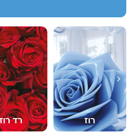
רד רוז
פרידו