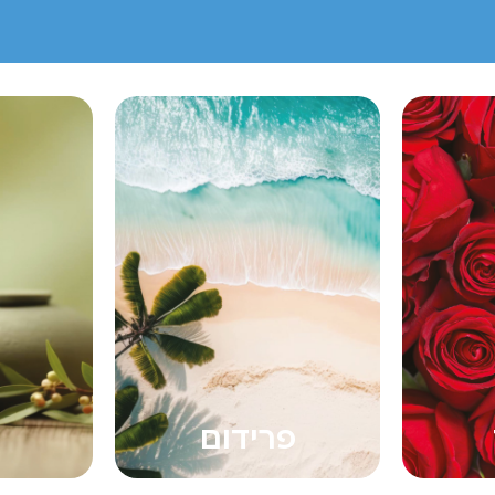
ם
ספא