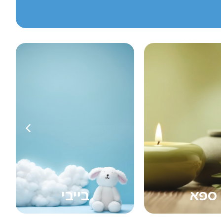
בייבי
ארומטי